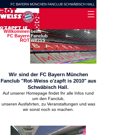
FC BAYERN MÜNCHEN FANCLUB SCHWÄBISCH HALL
Willkommen
beim
FC Bayern
Fanclub
ROT
WEISS
Wir sind der FC Bayern Mü
nchen
Fanc
lub "Rot-Weiss o'zapft is 2010"
aus
Schwäbisch Hall.
Auf unser
e
r Home
page findet Ihr alle Infos rund
um den Fanclub,
unseren Ausfahrten, zu Veranstaltungen und was
w
ir sonst noch so machen.